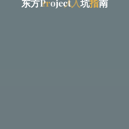
东
方
P
r
r
o
j
e
c
t
入
入
坑
指
南