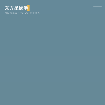
跳
东方星缘港
至
营口市东方PROJECT同好社区
内
容