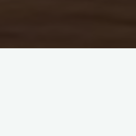
本页面作为面向各位外地游客的旅行指南页面，欢迎各位本地或外
地东方众为此页面中内容提供建议！我们采纳部分建议并进行修改
或完善！
前言
潮水退去时，辽河滩涂上会浮现锈蚀的锚链与瓷片，那是1861年开
埠的港口的残骸——彼时营口港的舢板如弹幕般填满河道，白银的
星屑在洋行楼宇间流转，连蒸汽轮船的汽笛都浸着乐团的铜管音
色。