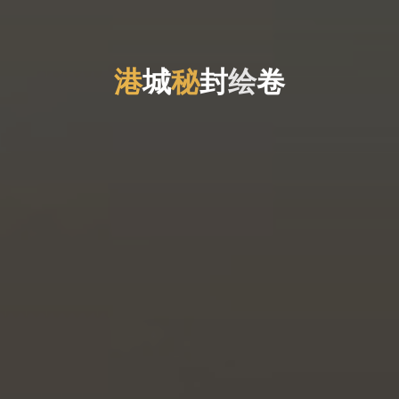
港
城
秘
封
绘
卷
绘